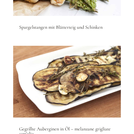
Spargelstangen mit Blätterteig und Schinken
Gegrillte Auberginen in Öl – melanzane grigliate
sott’olio