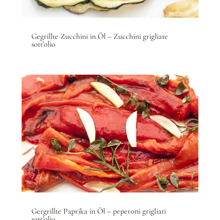
Gegrillte Zucchini in Öl – Zucchini grigliate
sott’olio
Gergrillte Paprika in Öl – peperoni grigliati
sott’olio