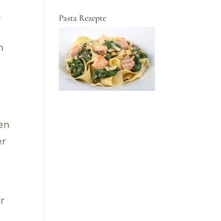
l
Pasta Rezepte
n
n
en
er
r