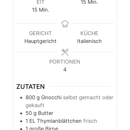
Minuten
EIT
15
Min.
Minuten
15
Min.
GERICHT
KÜCHE
Hauptgericht
Italienisch
PORTIONEN
4
ZUTATEN
800
g
Gnocchi
selbst gemacht oder
gekauft
50
g
Butter
1
EL
Thymianblättchen
frisch
1
große Birne