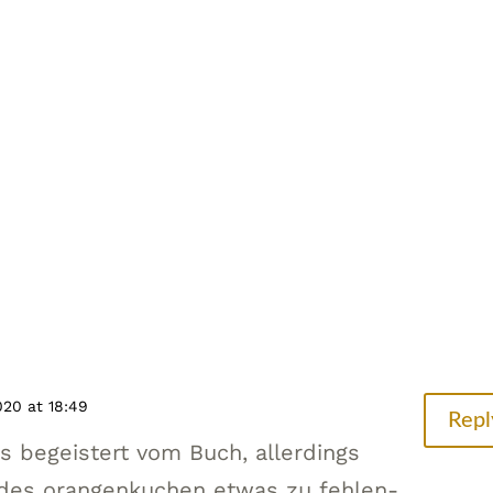
020 at 18:49
Repl
ls begeistert vom Buch, allerdings
des orangenkuchen etwas zu fehlen-