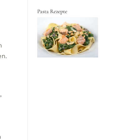
Pasta Rezepte
n
en.
,
n