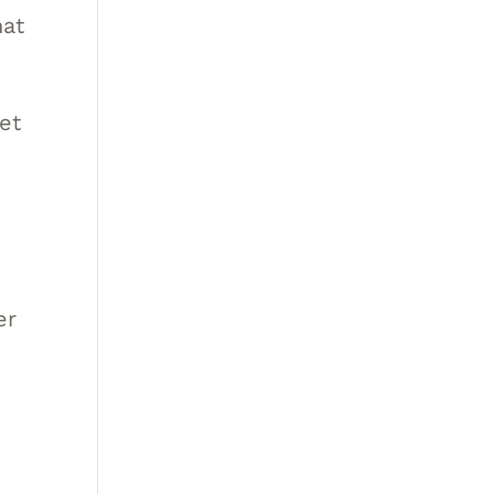
hat
et
er